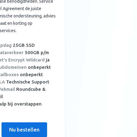
alle benodigdheden. Service
l Agreement de juiste
nische ondersteuning, advies
aat en korting op
ervices.
pslag
25GB SSD
ataverkeer
500GB p/m
t's Encrypt Wildcard
ja
ubdomeinen
onbeperkt
ailboxes
onbeperkt
LA
Technische Support
ebmail
Roundcube &
il
ulp bij overstappen
Nu bestellen