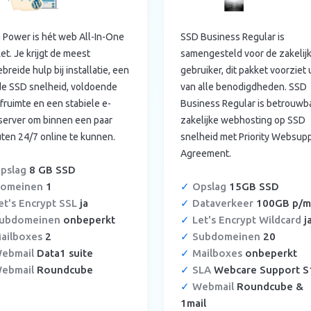
 Power is hét web All-In-One
SSD Business Regular is
et. Je krijgt de meest
samengesteld voor de zakelij
ebreide hulp bij installatie, een
gebruiker, dit pakket voorziet 
de SSD snelheid, voldoende
van alle benodigdheden. SSD
jfruimte en een stabiele e-
Business Regular is betrouwb
server om binnen een paar
zakelijke webhosting op SSD
ten 24/7 online te kunnen.
snelheid met Priority Websup
Agreement.
pslag
8 GB SSD
omeinen
1
✓
Opslag
15GB SSD
t's Encrypt SSL
ja
✓
Dataverkeer
100GB p/m
ubdomeinen
onbeperkt
✓
Let's Encrypt Wildcard
j
ailboxes
2
✓
Subdomeinen
20
ebmail
Data1 suite
✓
Mailboxes
onbeperkt
ebmail
Roundcube
✓
SLA
Webcare Support S
✓
Webmail
Roundcube &
1mail