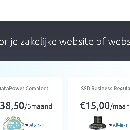
r je zakelijke website of webs
DataPower Compleet
SSD Business Regula
38,50
€15,00
/6maand
/maa
☚
All-in-1
☚
All-in-1