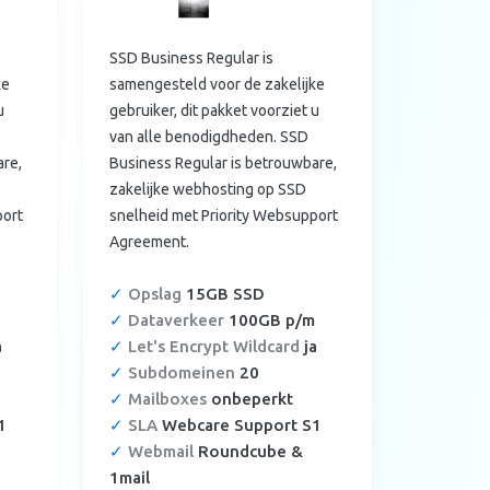
SSD Business Regular is
ke
samengesteld voor de zakelijke
u
gebruiker, dit pakket voorziet u
van alle benodigdheden. SSD
are,
Business Regular is betrouwbare,
zakelijke webhosting op SSD
port
snelheid met Priority Websupport
Agreement.
✓
Opslag
15GB SSD
✓
Dataverkeer
100GB p/m
a
✓
Let's Encrypt Wildcard
ja
✓
Subdomeinen
20
✓
Mailboxes
onbeperkt
1
✓
SLA
Webcare Support S1
✓
Webmail
Roundcube &
1mail