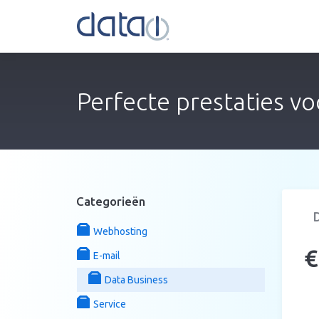
Perfecte prestaties voo
Categorieën
Webhosting
€
E-mail
Data Business
Service