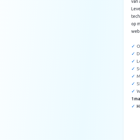
van 
Leve
tech
op m
webs
✓
O
✓
D
✓
Le
✓
S
✓
M
✓
S
✓
W
1ma
✓
H