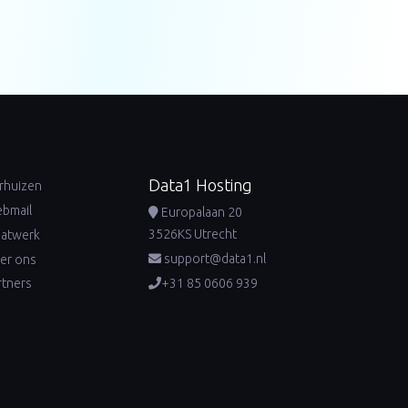
Data1 Hosting
rhuizen
bmail
Europalaan 20
3526KS Utrecht
atwerk
support@data1.nl
er ons
+31 85 0606 939
rtners