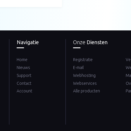
Navigatie
Onze
Diensten
Home
Registratie
Ve
Nieuws
E-mail
We
Support
Webhosting
Ma
Contact
Webservices
Ov
Account
Alle producten
Pa