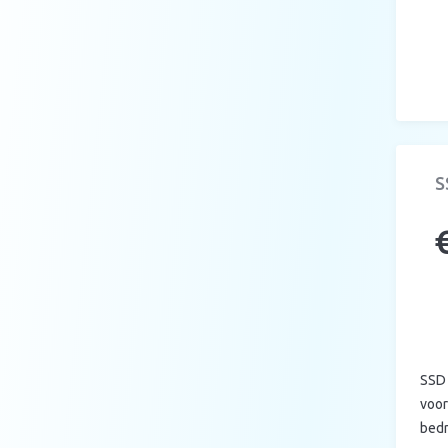
S
SSD 
voor
bedr