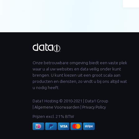
Onze betrouwbare omgeving biedt een vaste plek
waar u al uw websites en data veilig onder kunt
brengen. U kunt kiezen uit een groot scala aan
producten en diensten, zo vindt u bij ons altijd wat
u nodig heeft.
Data1 Hosting © 2010-2021 | Data1 Group
|
Algemene Voorwaarden
|
Privacy Policy
Prijzen excl. 21% BTW