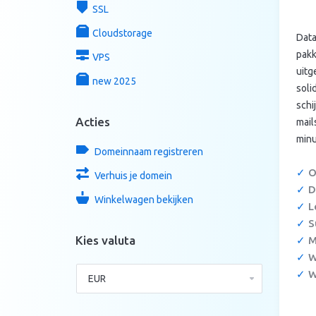
SSL
Cloudstorage
Data
pakk
VPS
uitg
new 2025
soli
schi
Acties
mail
minu
Domeinnaam registreren
✓
O
Verhuis je domein
✓
D
Winkelwagen bekijken
✓
Le
✓
S
Kies valuta
✓
M
✓
W
✓
W