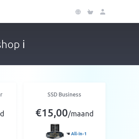
hop ℹ️
r
SSD Business
€15,00
nd
/maand
☚
All-in-1