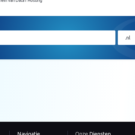
ein van Data1 Hosting
.nl
Navigatie
Onze
Diensten